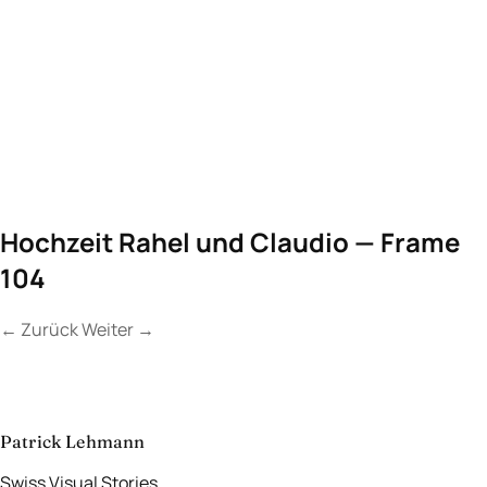
Hochzeit Rahel und Claudio — Frame
104
←
Zurück
Weiter
→
Kontakt
Lassen Sie uns
etwas Unvergessliches
schaffen.
aufnehmen
→
Patrick Lehmann
Swiss Visual Stories