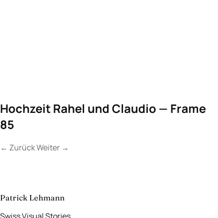
Hochzeit Rahel und Claudio — Frame
85
←
Zurück
Weiter
→
Kontakt
Lassen Sie uns
etwas Unvergessliches
schaffen.
aufnehmen
→
Patrick Lehmann
Swiss Visual Stories