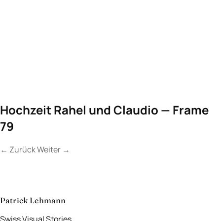
Hochzeit Rahel und Claudio — Frame
79
←
Zurück
Weiter
→
Kontakt
Lassen Sie uns
etwas Unvergessliches
schaffen.
aufnehmen
→
Patrick Lehmann
Swiss Visual Stories