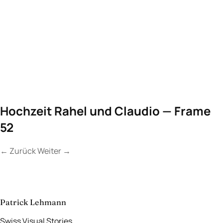
Hochzeit Rahel und Claudio — Frame
52
←
Zurück
Weiter
→
Kontakt
Lassen Sie uns
etwas Unvergessliches
schaffen.
aufnehmen
→
Patrick Lehmann
Swiss Visual Stories