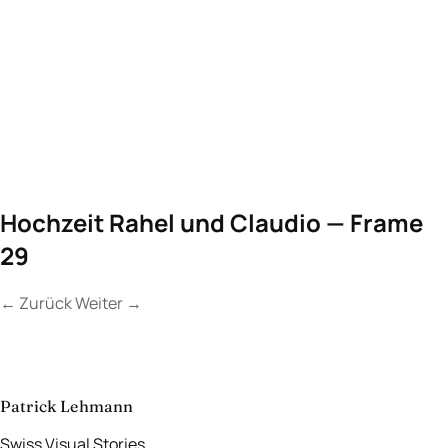
Hochzeit Rahel und Claudio — Frame
29
←
Zurück
Weiter
→
Kontakt
Lassen Sie uns
etwas Unvergessliches
schaffen.
aufnehmen
→
Patrick Lehmann
Swiss Visual Stories