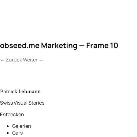
obseed.me Marketing — Frame 10
←
Zurück
Weiter
→
Kontakt
Lassen Sie uns
etwas Unvergessliches
schaffen.
aufnehmen
→
Patrick Lehmann
Swiss Visual Stories
Entdecken
Galerien
Cars