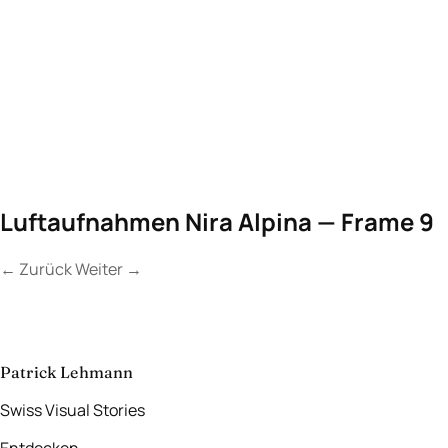
Luftaufnahmen Nira Alpina — Frame 9
←
Zurück
Weiter
→
Kontakt
Lassen Sie uns
etwas Unvergessliches
schaffen.
aufnehmen
→
Patrick Lehmann
Swiss Visual Stories