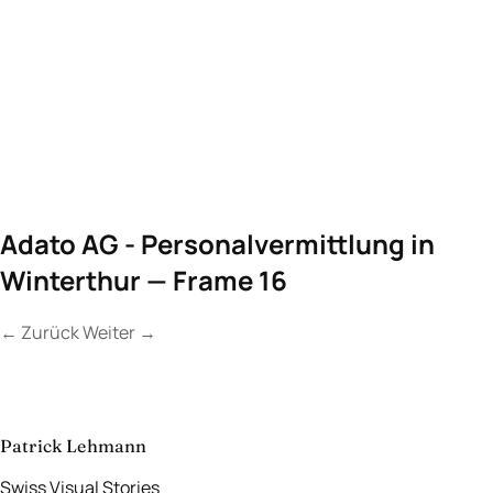
Adato AG - Personalvermittlung in
Winterthur — Frame 16
←
Zurück
Weiter
→
Kontakt
Lassen Sie uns
etwas Unvergessliches
schaffen.
aufnehmen
→
Patrick Lehmann
Swiss Visual Stories