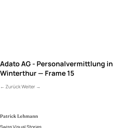
Adato AG - Personalvermittlung in
Winterthur — Frame 15
←
Zurück
Weiter
→
Kontakt
Lassen Sie uns
etwas Unvergessliches
schaffen.
aufnehmen
→
Patrick Lehmann
Swiss Visual Stories