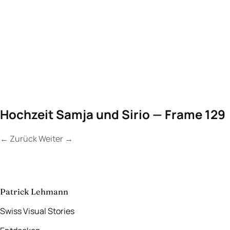
Hochzeit Samja und Sirio — Frame 129
←
Zurück
Weiter
→
Kontakt
Lassen Sie uns
etwas Unvergessliches
schaffen.
aufnehmen
→
Patrick Lehmann
Swiss Visual Stories