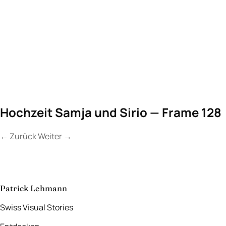
Hochzeit Samja und Sirio — Frame 128
←
Zurück
Weiter
→
Kontakt
Lassen Sie uns
etwas Unvergessliches
schaffen.
aufnehmen
→
Patrick Lehmann
Swiss Visual Stories