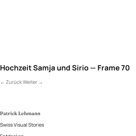
Hochzeit Samja und Sirio — Frame 70
←
Zurück
Weiter
→
Kontakt
Lassen Sie uns
etwas Unvergessliches
schaffen.
aufnehmen
→
Patrick Lehmann
Swiss Visual Stories