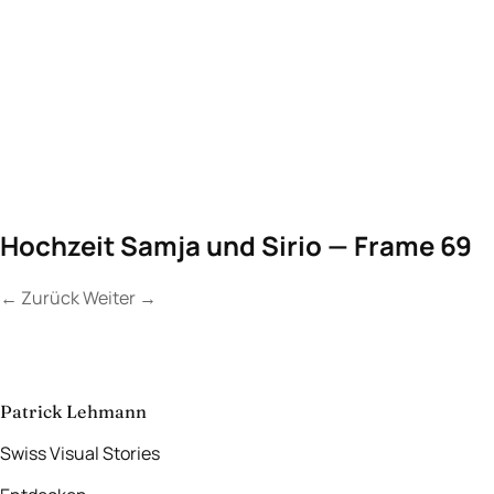
Hochzeit Samja und Sirio — Frame 69
←
Zurück
Weiter
→
Kontakt
Lassen Sie uns
etwas Unvergessliches
schaffen.
aufnehmen
→
Patrick Lehmann
Swiss Visual Stories