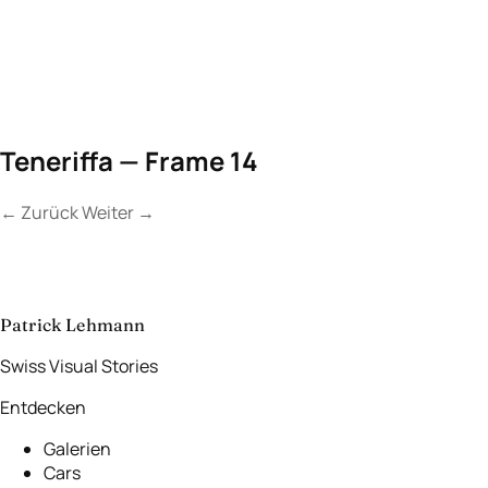
Teneriffa — Frame 14
←
Zurück
Weiter
→
Kontakt
Lassen Sie uns
etwas Unvergessliches
schaffen.
aufnehmen
→
Patrick Lehmann
Swiss Visual Stories
Entdecken
Galerien
Cars