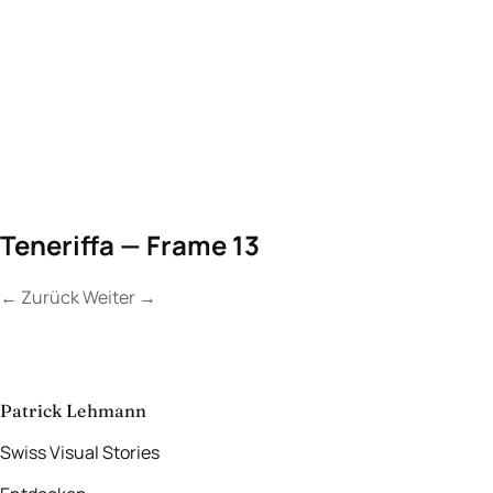
Teneriffa — Frame 13
←
Zurück
Weiter
→
Kontakt
Lassen Sie uns
etwas Unvergessliches
schaffen.
aufnehmen
→
Patrick Lehmann
Swiss Visual Stories